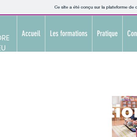
Ce site a été conçu sur la plateforme de c
Accueil
Les formations
Pratique
Con
DRE
EU
Académ
otre formation